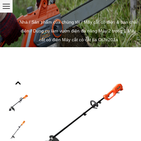
Nhà
/
Sản phẩm của chúng tôi
/
Máy cắt cỏ điện & bàn chải
điện
/
Dụng cụ làm vườn điện đa năng Máy 2 trong 1 Máy
cắt cỏ điện Máy cắt cỏ cắt tỉa Ot7e201a
Previous