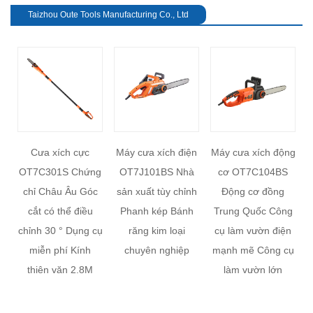
Taizhou Oute Tools Manufacturing Co., Ltd
Cưa xích cực
Máy cưa xích điện
Máy cưa xích động
a
OT7C301S Chứng
OT7J101BS Nhà
cơ OT7C104BS
revious
ế
chỉ Châu Âu Góc
sản xuất tùy chỉnh
Động cơ đồng
cắt có thể điều
Phanh kép Bánh
Trung Quốc Công
m
chỉnh 30 ° Dụng cụ
răng kim loại
cụ làm vườn điện
miễn phí Kính
chuyên nghiệp
mạnh mẽ Công cụ
thiên văn 2.8M
làm vườn lớn